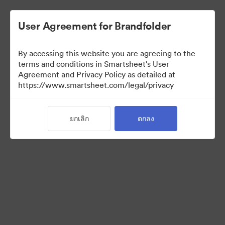
User Agreement for Brandfolder
By accessing this website you are agreeing to the
terms and conditions in Smartsheet's User
Agreement and Privacy Policy as detailed at
https://www.smartsheet.com/legal/privacy
Media Kit
ยกเลิก
ตกลง
39
สินทรัพย์
แบ่งปันคอลเล็กชัน