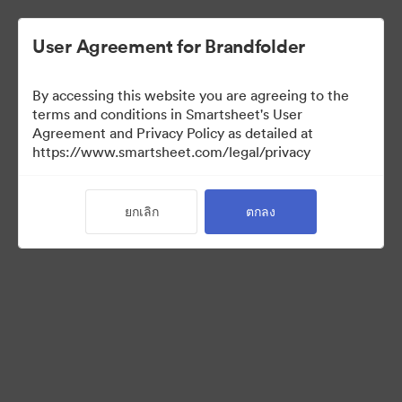
User Agreement for Brandfolder
By accessing this website you are agreeing to the
terms and conditions in Smartsheet's User
Agreement and Privacy Policy as detailed at
https://www.smartsheet.com/legal/privacy
Templates
ยกเลิก
ตกลง
11
สินทรัพย์
แบ่งปันคอลเล็กชัน