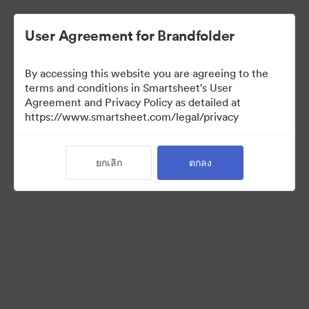
User Agreement for Brandfolder
By accessing this website you are agreeing to the
terms and conditions in Smartsheet's User
Agreement and Privacy Policy as detailed at
https://www.smartsheet.com/legal/privacy
Templates
ยกเลิก
ตกลง
12
สินทรัพย์
แบ่งปันคอลเล็กชัน