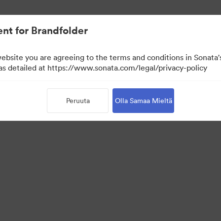
nt for Brandfolder
website you are agreeing to the terms and conditions in Sonat
n näyttö)
 as detailed at https://www.sonata.com/legal/privacy-policy
Peruuta
Olla Samaa Mieltä
·
·
·
isyyskäytäntö
Käyttöehdot
Reaaliaikainen keskustelu
Sähköpostituki