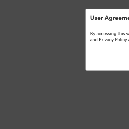
User Agreeme
By accessing this 
Brand Elements
(Vai
and Privacy Policy
98
Omaisuudet
Jaa kokoelma
·
·
©2026 Brandfolder, Inc. Digital Asset Management
Evästeasetukset
Yksity