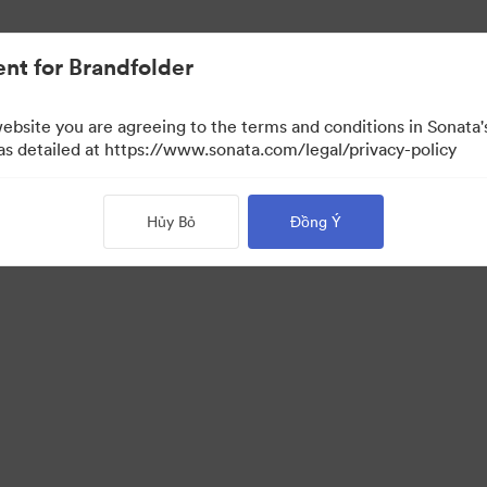
nt for Brandfolder
website you are agreeing to the terms and conditions in Sonat
 xem)
 as detailed at https://www.sonata.com/legal/privacy-policy
Hủy Bỏ
Đồng Ý
·
·
·
 sách bảo mật
Điều khoản dịch vụ
Trò chuyện trực tiếp
Hỗ trợ email