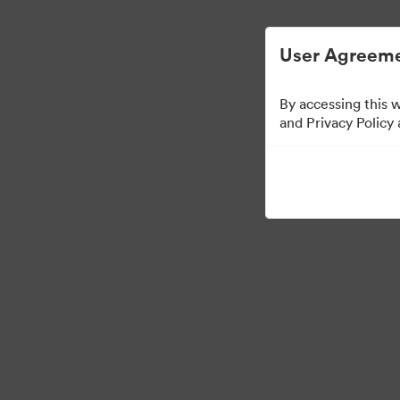
User Agreeme
By accessing this 
Brand Elements
(Chỉ
and Privacy Policy
98
Tài sản
Chia sẻ bộ sưu tập
·
·
©2026 Brandfolder, Inc. Digital Asset Management
Tùy chọn cookie
Chính