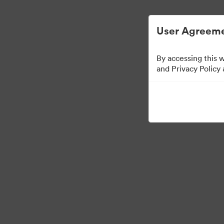
User Agreeme
By accessing this 
Templates
and Privacy Policy
6
Udostępnij kolekcję
Visit Brand Guidelines
Back to