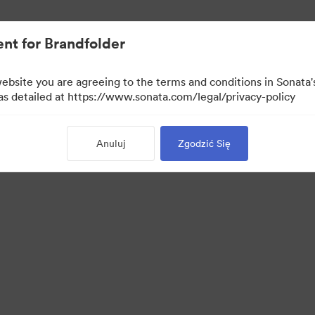
nt for Brandfolder
website you are agreeing to the terms and conditions in Sonat
 as detailed at https://www.sonata.com/legal/privacy-policy
Anuluj
Zgodzić Się
 Portal