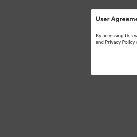
User Agreeme
By accessing this 
Brand Elements
(보기
and Privacy Policy
79
자산
컬렉션 공유
·
·
©2026 Brandfolder, Inc. Digital Asset Management
쿠키 기본 설정
개인정보