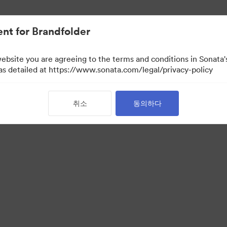
nt for Brandfolder
website you are agreeing to the terms and conditions in Sonat
 만)
 as detailed at https://www.sonata.com/legal/privacy-policy
취소
동의하다
·
·
 보호정책
서비스 약관
이메일 지원