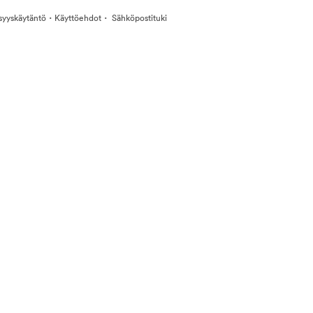
·
·
isyyskäytäntö
Käyttöehdot
Sähköpostituki