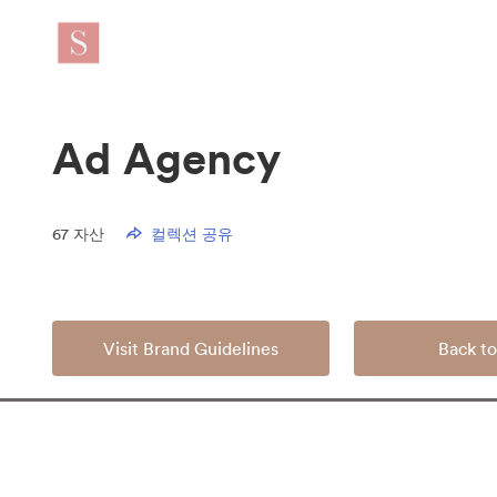
Ad Agency
67
자산
컬렉션 공유
Visit Brand Guidelines
Back to