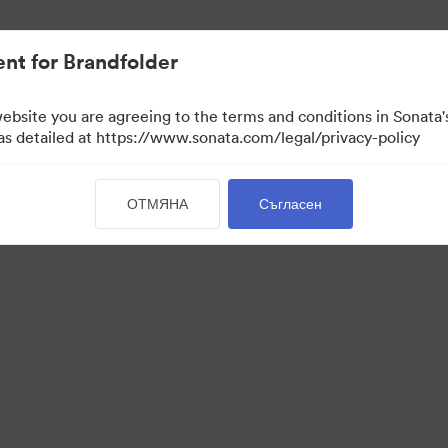
nt for Brandfolder
website you are agreeing to the terms and conditions in Sonat
 as detailed at https://www.sonata.com/legal/privacy-policy
ОТМЯНА
Съгласен
·
·
·
·
квитки
Декларация за поверителност
Условия за ползване
Чат на живо