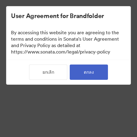
User Agreement for Brandfolder
By accessing this website you are agreeing to the
Media Kit
terms and conditions in Sonata's User Agreement
and Privacy Policy as detailed at
https://www.sonata.com/legal/privacy-policy
43
สินทรัพย์
ยกเลิก
ตกลง
แบ่งปันคอลเล็กชัน