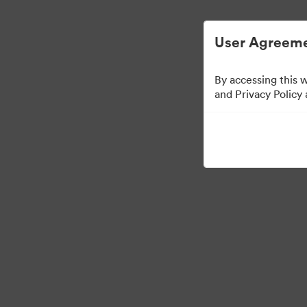
User Agreeme
By accessing this 
Brand Elements
(All
and Privacy Policy
83
Activa
Collectie delen
·
·
©2026 Brandfolder, Inc. Digital Asset Management
Cookievoorkeuren
Pri