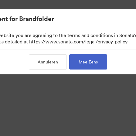
nt for Brandfolder
website you are agreeing to the terms and conditions in Sonat
een bekijken)
 as detailed at https://www.sonata.com/legal/privacy-policy
Annuleren
Mee Eens
·
·
vacybeleid
Servicevoorwaarden
E-mailondersteuning