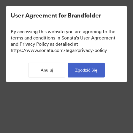
User Agreement for Brandfolder
By accessing this website you are agreeing to the
Brand Elements
terms and conditions in Sonata's User Agreement
and Privacy Policy as detailed at
(Tylko podgląd)
https://www.sonata.com/legal/privacy-policy
Anuluj
Zgodzić Się
83
Majątek
Udostępnij kolekcję