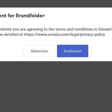
nt for Brandfolder
website you are agreeing to the terms and conditions in Sonat
 as detailed at https://www.sonata.com/legal/privacy-policy
Abbrechen
Zustimmen
·
·
·
Datenschutzerklärung
Nutzungsbedingungen
Live-Chat
E-Mail-Support