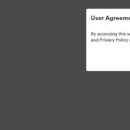
User Agreeme
By accessing this 
Press Kit
and Privacy Policy
47
Assets
Kollektion teilen
·
·
©2026 Brandfolder, Inc. Digital Asset Management
Cookie-Einstellungen