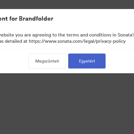
nt for Brandfolder
website you are agreeing to the terms and conditions in Sonat
 as detailed at https://www.sonata.com/legal/privacy-policy
Megszünteti
Egyetért
 Portal