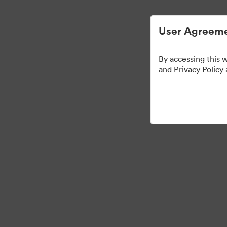
User Agreeme
By accessing this 
Templates
and Privacy Policy
10
eszközök
Gyűjtemény megosztása
Visit Brand Guidelines
Back to