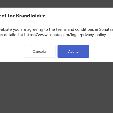
nt for Brandfolder
website you are agreeing to the terms and conditions in Sonat
 as detailed at https://www.sonata.com/legal/privacy-policy
Cancelar
Aceita
·
·
·
·
Política de Privacidade
Termos de Serviço
Conversa em Direto
Suporte por 