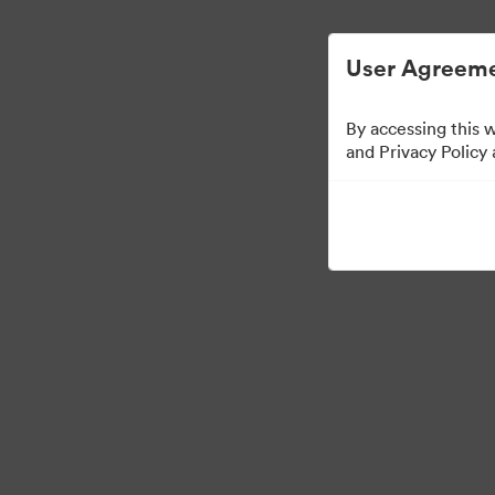
User Agreeme
By accessing this 
Media Kit
and Privacy Policy
41
Ativos
Compartilhar coleção
·
©2026 Brandfolder, Inc. Digital Asset Management
Preferências de Cookies