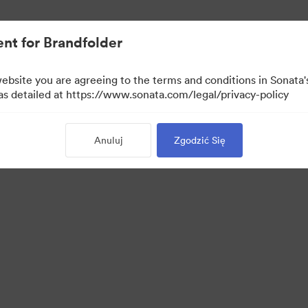
nt for Brandfolder
website you are agreeing to the terms and conditions in Sonat
 as detailed at https://www.sonata.com/legal/privacy-policy
Anuluj
Zgodzić Się
·
·
·
·
ie
Polityka prywatności
Warunki usługi
Czat na żywo
Wsparcie emailowe