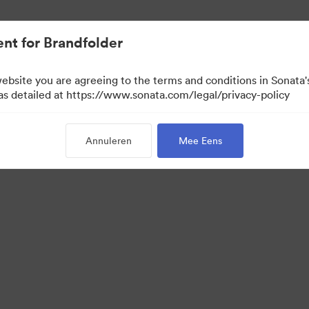
nt for Brandfolder
website you are agreeing to the terms and conditions in Sonat
 as detailed at https://www.sonata.com/legal/privacy-policy
Annuleren
Mee Eens
·
·
vacybeleid
Servicevoorwaarden
E-mailondersteuning