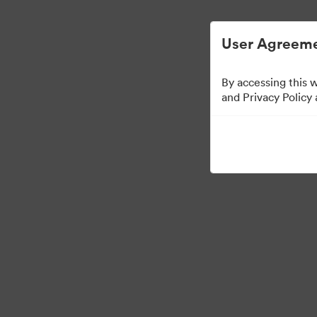
User Agreeme
By accessing this 
Press Kit
and Privacy Policy
49
Activa
Collectie delen
·
·
©2026 Brandfolder, Inc. Digital Asset Management
Cookievoorkeuren
Pri