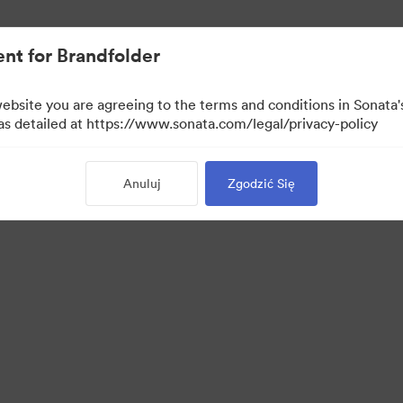
nt for Brandfolder
website you are agreeing to the terms and conditions in Sonat
 as detailed at https://www.sonata.com/legal/privacy-policy
Anuluj
Zgodzić Się
·
·
·
ie
Polityka prywatności
Warunki usługi
Wsparcie emailowe