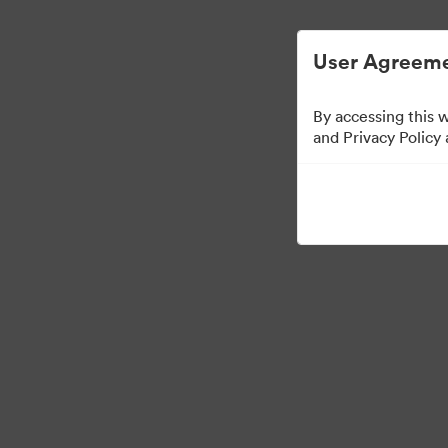
User Agreeme
By accessing this 
Press Kit
and Privacy Policy
49
Udostępnij kolekcję
·
©2026 Brandfolder, Inc. Digital Asset Management
Preferencje plików cook