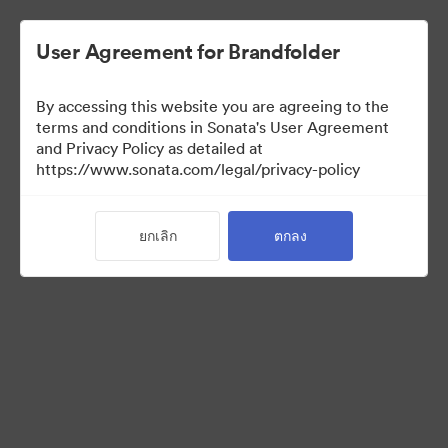
User Agreement for Brandfolder
By accessing this website you are agreeing to the
terms and conditions in Sonata's User Agreement
and Privacy Policy as detailed at
https://www.sonata.com/legal/privacy-policy
Media Kit
ยกเลิก
ตกลง
41
สินทรัพย์
แบ่งปันคอลเล็กชัน