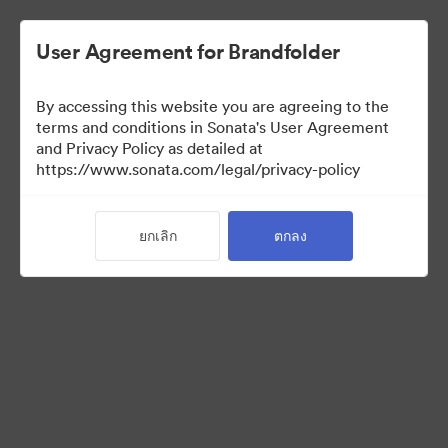
User Agreement for Brandfolder
By accessing this website you are agreeing to the
terms and conditions in Sonata's User Agreement
and Privacy Policy as detailed at
https://www.sonata.com/legal/privacy-policy
Templates
ยกเลิก
ตกลง
10
สินทรัพย์
แบ่งปันคอลเล็กชัน