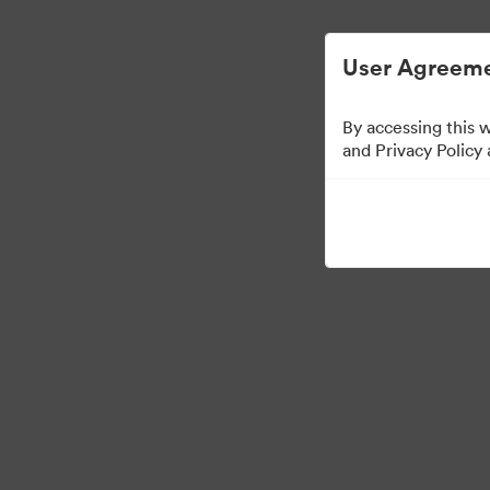
User Agreeme
By accessing this 
Press Kit
and Privacy Policy
49
Ressources
Partager la collection
·
©2026 Brandfolder, Inc. Digital Asset Management
Préférences relatives au