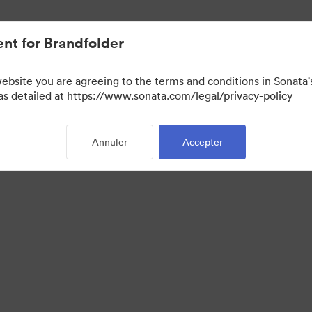
nt for Brandfolder
website you are agreeing to the terms and conditions in Sonat
 as detailed at https://www.sonata.com/legal/privacy-policy
Annuler
Accepter
·
·
·
x cookies
Politique de confidentialité
Conditions générales d’utilisation
Assista