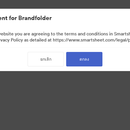
nt for Brandfolder
website you are agreeing to the terms and conditions in Smarts
acy Policy as detailed at https://www.smartsheet.com/legal/p
ยกเลิก
ตกลง