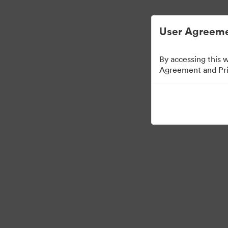
User Agreeme
By accessing this 
Agreement and Priv