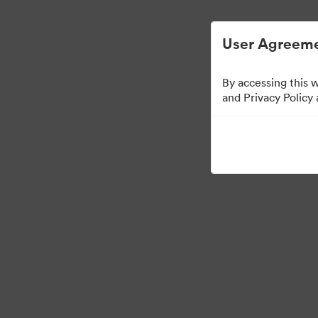
User Agreeme
By accessing this 
US Distributors
and Privacy Policy
43
สินทรัพย์
แบ่งปันคอลเล็กชัน
·
·
©2026 Brandfolder, Inc. Digital Asset Management
การตั้งค่าคุกกี้
นโยบายส