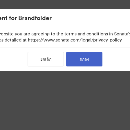
nt for Brandfolder
website you are agreeing to the terms and conditions in Sonat
 as detailed at https://www.sonata.com/legal/privacy-policy
ยกเลิก
ตกลง
·
·
·
่วนบุคคล
เงื่อนไขการให้บริการ
แชทสด
การสนับสนุนทางอีเมล