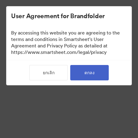
User Agreement for Brandfolder
By accessing this website you are agreeing to the
terms and conditions in Smartsheet's User
Agreement and Privacy Policy as detailed at
https://www.smartsheet.com/legal/privacy
Press Kit
ยกเลิก
ตกลง
41
สินทรัพย์
แบ่งปันคอลเล็กชัน