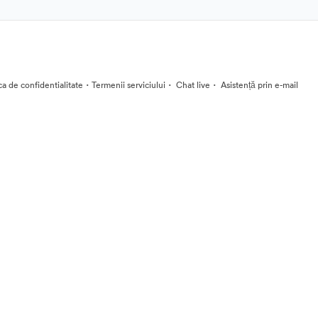
·
·
·
ica de confidentialitate
Termenii serviciului
Chat live
Asistență prin e-mail