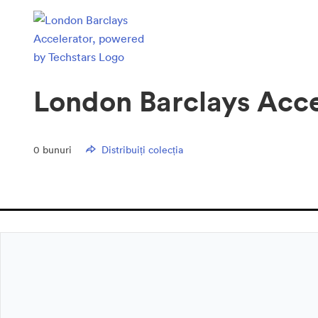
London Barclays Acce
0
bunuri
Distribuiți colecția