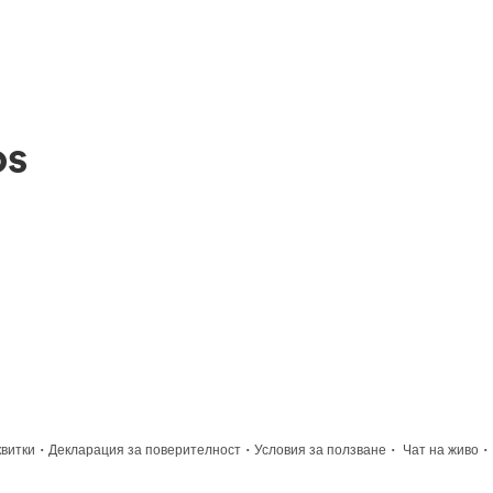
os
·
·
·
·
квитки
Декларация за поверителност
Условия за ползване
Чат на живо