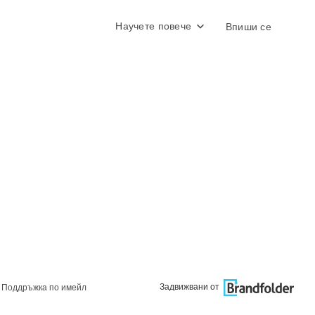
Научете повече
Впиши се
Задвижвани от
Поддръжка по имейл