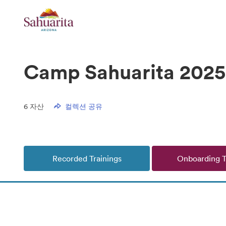
Camp Sahuarita 2025
6
자산
컬렉션 공유
Recorded Trainings
Onboarding T