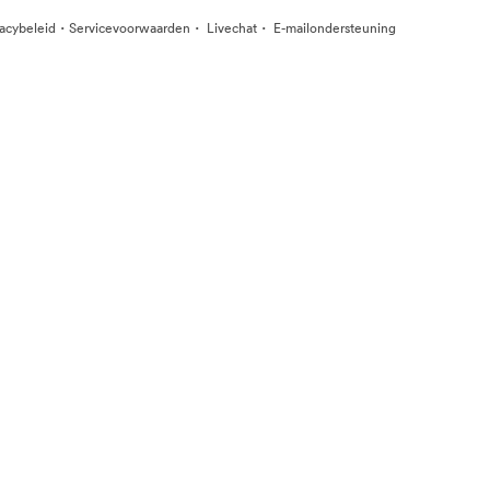
·
·
·
vacybeleid
Servicevoorwaarden
Livechat
E-mailondersteuning