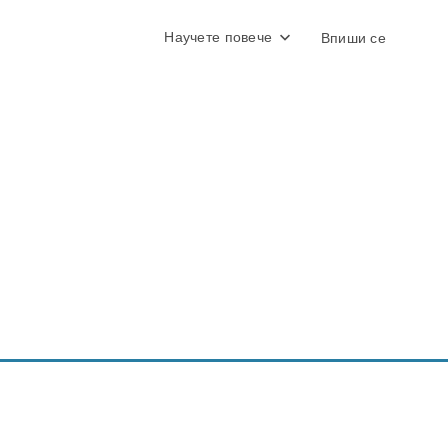
Научете повече
Впиши се