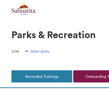
Parks & Recreation
3,144
Sdílet sbírku
Recorded Trainings
Onboarding T