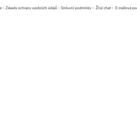
·
·
·
·
ie
Zásady ochrany osobních údajů
Smluvní podmínky
Živý chat
E-mailová po