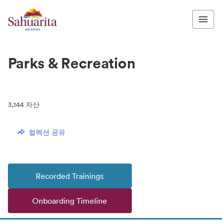
Parks & Recreation
3,144
자산
컬렉션 공유
Recorded Trainings
Onboarding Timeline