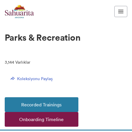
Parks & Recreation
3,144
Varlıklar
Koleksiyonu Paylaş
Recorded Trainings
Onboarding Timeline