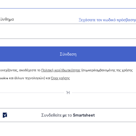
Σύνθημα
Ξεχάσατε τον κωδικό πρόσβασης
υνεχίζοντας, αποδέχεστε το
Πολιτική περί Ιδιωτικότητας
(συμπεριλαμβανομένης της χρήσης
ookie και άλλων τεχνολογιών) και
Όροι χρήσης
Ή
Συνδεθείτε με το Smartsheet