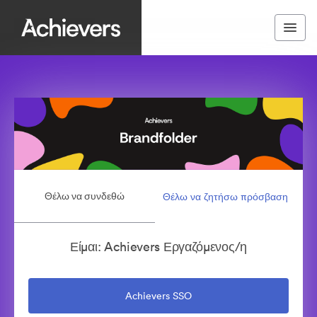
Θέλω να συνδεθώ
Θέλω να ζητήσω πρόσβαση
Είμαι: Achievers Εργαζόμενος/η
Achievers SSO