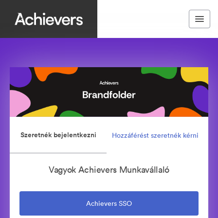
Szeretnék bejelentkezni
Hozzáférést szeretnék kérni
Vagyok Achievers Munkavállaló
Achievers SSO