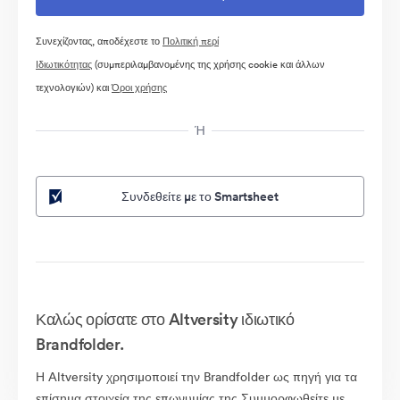
Συνεχίζοντας, αποδέχεστε το
Πολιτική περί
Ιδιωτικότητας
(συμπεριλαμβανομένης της χρήσης cookie και άλλων
τεχνολογιών) και
Όροι χρήσης
Ή
Συνδεθείτε με το Smartsheet
Καλώς ορίσατε στο Altversity ιδιωτικό
Brandfolder.
Η Altversity χρησιμοποιεί την Brandfolder ως πηγή για τα
επίσημα στοιχεία της επωνυμίας της.Συμμορφωθείτε με