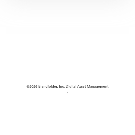
©2026 Brandfolder, Inc. Digital Asset Management
·
Preferințe cookie
Politica de confidentialitate
Termenii serviciului
Chat live
Asistență prin e-mail