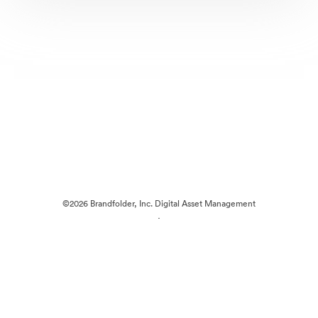
©2026 Brandfolder, Inc. Digital Asset Management
·
Cookie-inställningar
Sekretesspolicy
Användarvillkor
Livechatt
E-postsupport