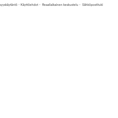
·
·
·
isyyskäytäntö
Käyttöehdot
Reaaliaikainen keskustelu
Sähköpostituki