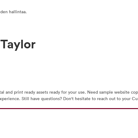
den hallintaa.
 Taylor
tal and print ready assets ready for your use. Need sample website copy
t experience. Still have questions? Don't hesitate to reach out to you