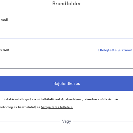
Brandfolder
Email
Jelszó
Elfelejtette jelszavá
 folytatással elfogadja a mi feltételünket
Adatvédelem
(beleértve a sütik és más
echnológiák használatát) és
Szolgáltatás feltételei
Vagy