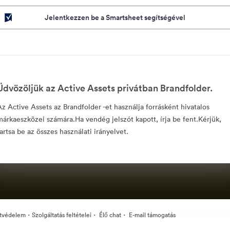
Jelentkezzen be a Smartsheet segítségével
Üdvözöljük az Active Assets privátban Brandfolder.
Az Active Assets az Brandfolder -et használja forrásként hivatalos
márkaeszközei számára.Ha vendég jelszót kapott, írja be fent.Kérjük,
tartsa be az összes használati irányelvet.
·
·
·
tvédelem
Szolgáltatás feltételei
Élő chat
E-mail támogatás