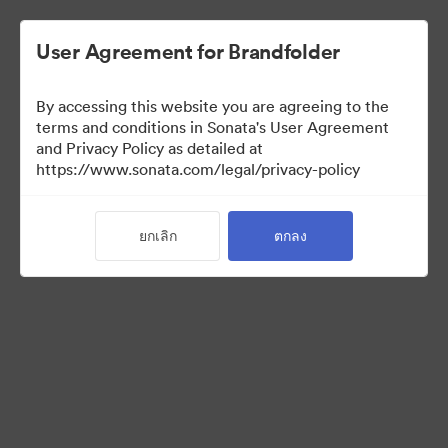
User Agreement for Brandfolder
By accessing this website you are agreeing to the
Templates
terms and conditions in Sonata's User Agreement
and Privacy Policy as detailed at
https://www.sonata.com/legal/privacy-policy
13
สินทรัพย์
ยกเลิก
ตกลง
แบ่งปันคอลเล็กชัน
Visit Brand Guidelines
Back to Portal