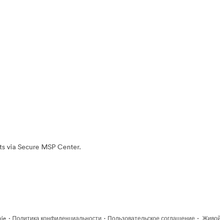
ts via Secure MSP Center.
·
·
·
kie
Политика конфиденциальности
Пользовательское соглашение
Живой