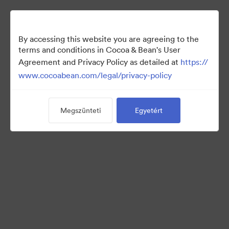
By accessing this website you are agreeing to the
terms and conditions in Cocoa & Bean's User
Agreement and Privacy Policy as detailed at
https://
www.cocoabean.com/legal/privacy-policy
Megszünteti
Egyetért
Holiday
(Csak megtekintésre)
17
eszközök
Gyűjtemény megosztása