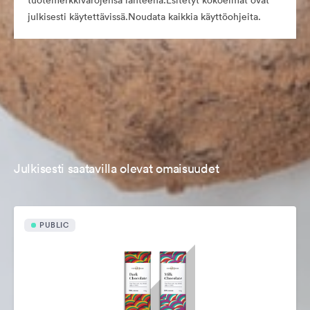
tuotemerkkivarojensa lähteenä.Esitetyt kokoelmat ovat
julkisesti käytettävissä.Noudata kaikkia käyttöohjeita.
Julkisesti saatavilla olevat omaisuudet
PUBLIC