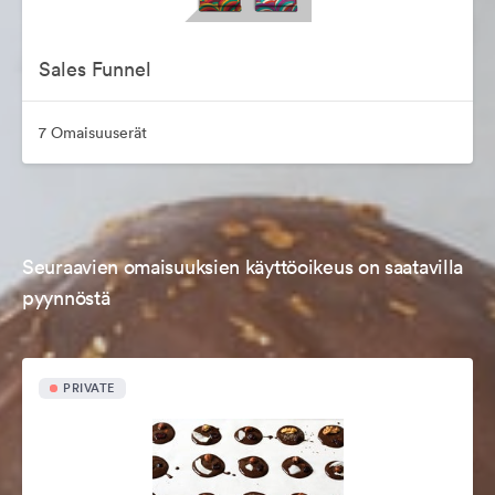
Sales Funnel
7 Omaisuuserät
Seuraavien omaisuuksien käyttöoikeus on saatavilla
pyynnöstä
PRIVATE