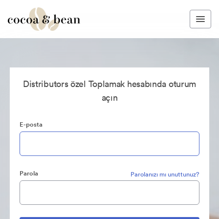
Distributors özel Toplamak hesabında oturum
açın
E-posta
Parola
Parolanızı mı unuttunuz?