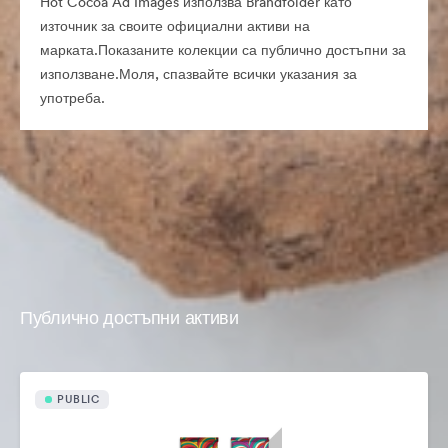
Hot Cocoa Ad Images използва Brandfolder като
източник за своите официални активи на
марката.Показаните колекции са публично достъпни за
използване.Моля, спазвайте всички указания за
употреба.
Публично достъпни активи
PUBLIC