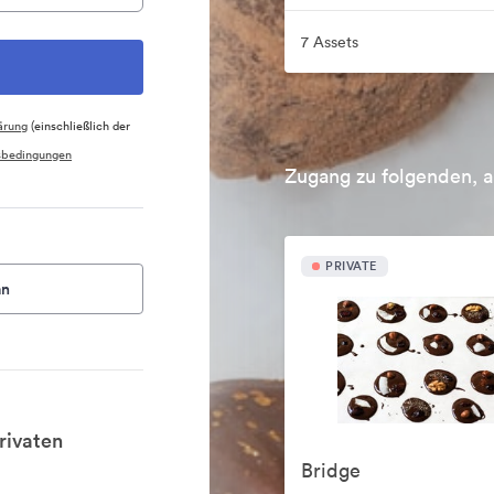
7 Assets
ärung
(einschließlich der
sbedingungen
Zugang zu folgenden, a
PRIVATE
an
rivaten
Bridge