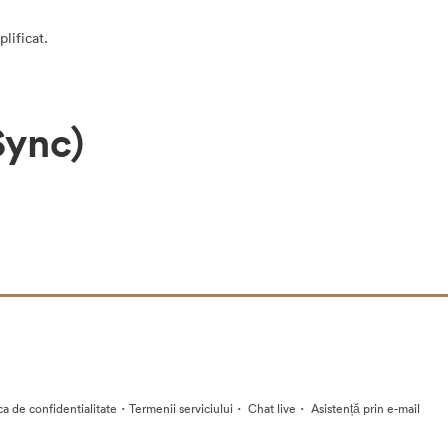
lificat.
Sync)
·
·
·
ica de confidentialitate
Termenii serviciului
Chat live
Asistență prin e-mail