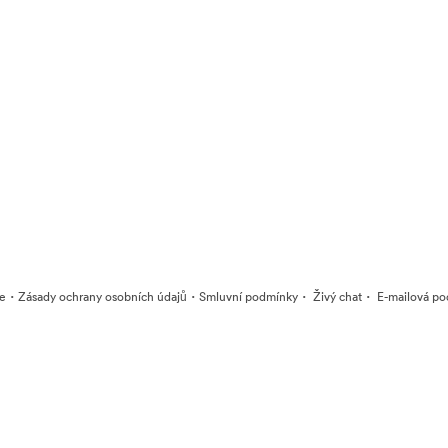
·
·
·
·
ie
Zásady ochrany osobních údajů
Smluvní podmínky
Živý chat
E-mailová po